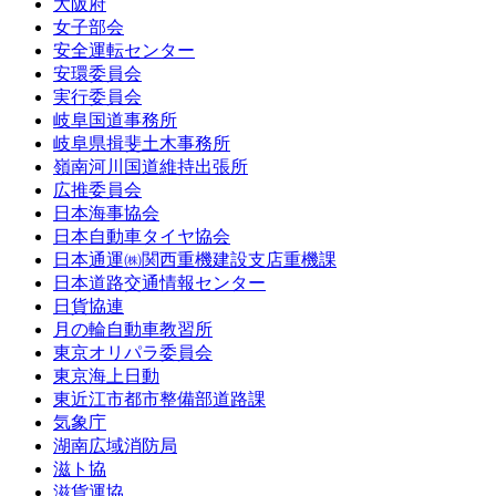
大阪府
女子部会
安全運転センター
安環委員会
実行委員会
岐阜国道事務所
岐阜県揖斐土木事務所
嶺南河川国道維持出張所
広推委員会
日本海事協会
日本自動車タイヤ協会
日本通運㈱関西重機建設支店重機課
日本道路交通情報センター
日貨協連
月の輪自動車教習所
東京オリパラ委員会
東京海上日動
東近江市都市整備部道路課
気象庁
湖南広域消防局
滋ト協
滋貨運協