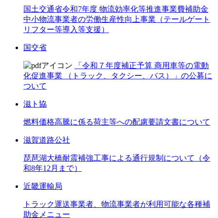
国土交通省令和7年度 物流効率化等推進事業費補助金
中小物流事業者の労働生産性向上事業（テールゲート
リフター等導入等支援）
国交省
「令和７年度補正予算 商用車等の電動
化促進事業 （トラック、タクシー、バス）」の公募に
ついて
滋ト協
燃料価格高騰に係る荷主等への配慮要請文書について
滋賀道路公社
琵琶湖大橋耐震補強工事による通行規制について（令
和8年12月まで）
近畿運輸局
トラック運送事業者、物流事業者が利用可能な各種補
助金メニュー