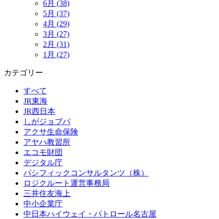
6月 (38)
5月 (37)
4月 (29)
3月 (27)
2月 (31)
1月 (27)
カテゴリー
すべて
JR東海
JR西日本
しがジョブパ
アクサ生命保険
アヤハ教習所
エコモ財団
デジタル庁
パシフィックコンサルタンツ（株）
ロジクルート運営事務局
三井住友海上
中小企業庁
中日本ハイウェイ・パトロール名古屋