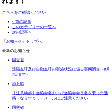
れます）
こちらをご確認ください
< 前の記事
このカテゴリーの一覧へ
次の記事 >
「お知らせ」トップへ
最新のお知らせ
国交省
遠隔点呼及び自動点呼の実施状況に係る実態調査（8月
7日まで）
滋ト協
【注意喚起】当協会名および当協会会長名を装った迷
惑（なりすまし）メールにご注意ください
国交省