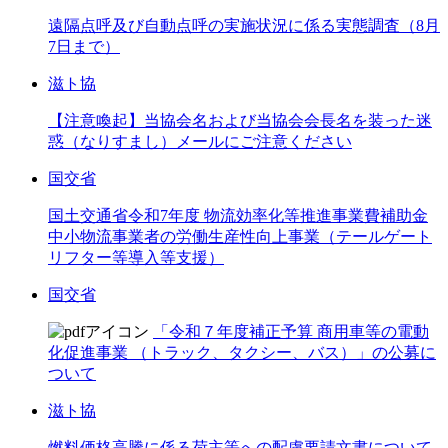
遠隔点呼及び自動点呼の実施状況に係る実態調査（8月
7日まで）
滋ト協
【注意喚起】当協会名および当協会会長名を装った迷
惑（なりすまし）メールにご注意ください
国交省
国土交通省令和7年度 物流効率化等推進事業費補助金
中小物流事業者の労働生産性向上事業（テールゲート
リフター等導入等支援）
国交省
「令和７年度補正予算 商用車等の電動
化促進事業 （トラック、タクシー、バス）」の公募に
ついて
滋ト協
燃料価格高騰に係る荷主等への配慮要請文書について