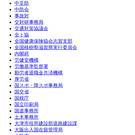
中災防
中防会
事故対
交対研事務局
交通対策協議会
全ト協
全国健康保険協会志賀支部
全国植樹祭滋賀県実行委員会
内閣府
労健安機構
労働基準監督署
勤労者退職金共済機構
厚労省
国スポ・障スポ事務局
国交省
国税庁
国立印刷局
国道事務所
土木事務所
大津市役所建設部道路建設課
大阪出入国在留管理局