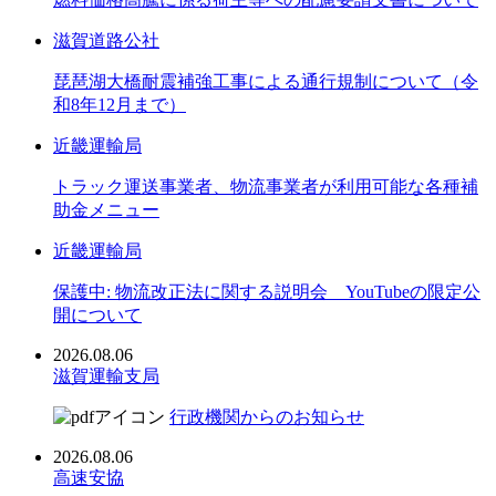
滋賀道路公社
琵琶湖大橋耐震補強工事による通行規制について（令
和8年12月まで）
近畿運輸局
トラック運送事業者、物流事業者が利用可能な各種補
助金メニュー
近畿運輸局
保護中: 物流改正法に関する説明会 YouTubeの限定公
開について
2026.08.06
滋賀運輸支局
行政機関からのお知らせ
2026.08.06
高速安協