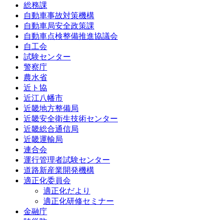
総務課
自動車事故対策機構
自動車局安全政策課
自動車点検整備推進協議会
自工会
試験センター
警察庁
農水省
近ト協
近江八幡市
近畿地方整備局
近畿安全衛生技術センター
近畿総合通信局
近畿運輸局
連合会
運行管理者試験センター
道路新産業開発機構
適正化委員会
適正化だより
適正化研修セミナー
金融庁