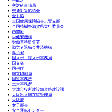
事故対
交対研事務局
交通対策協議会
全ト協
全国健康保険協会志賀支部
全国植樹祭滋賀県実行委員会
内閣府
労健安機構
労働基準監督署
勤労者退職金共済機構
厚労省
国スポ・障スポ事務局
国交省
国税庁
国立印刷局
国道事務所
土木事務所
大津市役所建設部道路建設課
大阪出入国在留管理局
大阪府
女子部会
安全運転センター