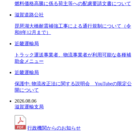
燃料価格高騰に係る荷主等への配慮要請文書について
滋賀道路公社
琵琶湖大橋耐震補強工事による通行規制について（令
和8年12月まで）
近畿運輸局
トラック運送事業者、物流事業者が利用可能な各種補
助金メニュー
近畿運輸局
保護中: 物流改正法に関する説明会 YouTubeの限定公
開について
2026.08.06
滋賀運輸支局
行政機関からのお知らせ