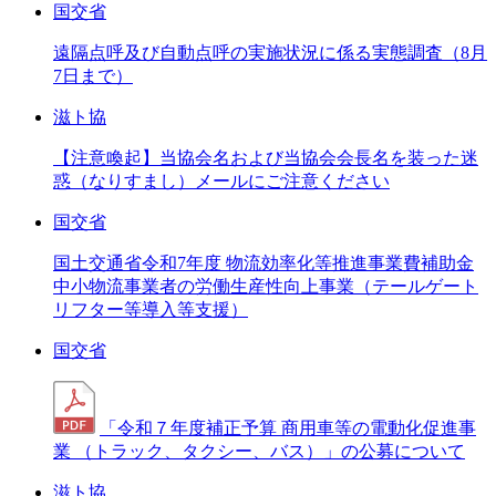
国交省
遠隔点呼及び自動点呼の実施状況に係る実態調査（8月
7日まで）
滋ト協
【注意喚起】当協会名および当協会会長名を装った迷
惑（なりすまし）メールにご注意ください
国交省
国土交通省令和7年度 物流効率化等推進事業費補助金
中小物流事業者の労働生産性向上事業（テールゲート
リフター等導入等支援）
国交省
「令和７年度補正予算 商用車等の電動化促進事
業 （トラック、タクシー、バス）」の公募について
滋ト協