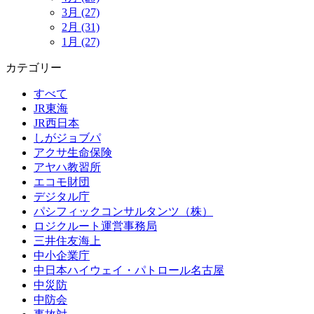
3月 (27)
2月 (31)
1月 (27)
カテゴリー
すべて
JR東海
JR西日本
しがジョブパ
アクサ生命保険
アヤハ教習所
エコモ財団
デジタル庁
パシフィックコンサルタンツ（株）
ロジクルート運営事務局
三井住友海上
中小企業庁
中日本ハイウェイ・パトロール名古屋
中災防
中防会