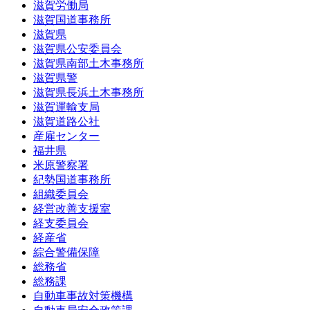
滋賀労働局
滋賀国道事務所
滋賀県
滋賀県公安委員会
滋賀県南部土木事務所
滋賀県警
滋賀県長浜土木事務所
滋賀運輸支局
滋賀道路公社
産雇センター
福井県
米原警察署
紀勢国道事務所
組織委員会
経営改善支援室
経支委員会
経産省
綜合警備保障
総務省
総務課
自動車事故対策機構