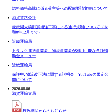
燃料価格高騰に係る荷主等への配慮要請文書について
滋賀道路公社
琵琶湖大橋耐震補強工事による通行規制について（令
和8年12月まで）
近畿運輸局
トラック運送事業者、物流事業者が利用可能な各種補
助金メニュー
近畿運輸局
保護中: 物流改正法に関する説明会 YouTubeの限定公
開について
2026.08.06
滋賀運輸支局
行政機関からのお知らせ