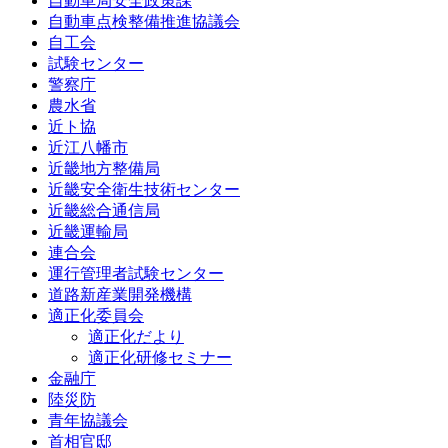
自動車局安全政策課
自動車点検整備推進協議会
自工会
試験センター
警察庁
農水省
近ト協
近江八幡市
近畿地方整備局
近畿安全衛生技術センター
近畿総合通信局
近畿運輸局
連合会
運行管理者試験センター
道路新産業開発機構
適正化委員会
適正化だより
適正化研修セミナー
金融庁
陸災防
青年協議会
首相官邸