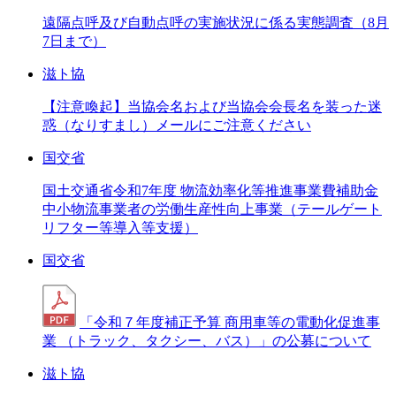
遠隔点呼及び自動点呼の実施状況に係る実態調査（8月
7日まで）
滋ト協
【注意喚起】当協会名および当協会会長名を装った迷
惑（なりすまし）メールにご注意ください
国交省
国土交通省令和7年度 物流効率化等推進事業費補助金
中小物流事業者の労働生産性向上事業（テールゲート
リフター等導入等支援）
国交省
「令和７年度補正予算 商用車等の電動化促進事
業 （トラック、タクシー、バス）」の公募について
滋ト協