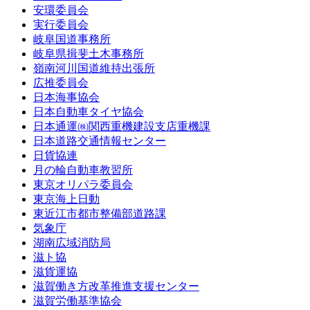
安環委員会
実行委員会
岐阜国道事務所
岐阜県揖斐土木事務所
嶺南河川国道維持出張所
広推委員会
日本海事協会
日本自動車タイヤ協会
日本通運㈱関西重機建設支店重機課
日本道路交通情報センター
日貨協連
月の輪自動車教習所
東京オリパラ委員会
東京海上日動
東近江市都市整備部道路課
気象庁
湖南広域消防局
滋ト協
滋貨運協
滋賀働き方改革推進支援センター
滋賀労働基準協会