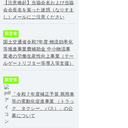
【注意喚起】当協会名および当協
会会長名を装った迷惑（なりすま
し）メールにご注意ください
国交省
国土交通省令和7年度 物流効率化
等推進事業費補助金 中小物流事
業者の労働生産性向上事業（テー
ルゲートリフター等導入等支援）
国交省
「令和７年度補正予算 商用車
等の電動化促進事業 （トラッ
ク、タクシー、バス）」の公
募について