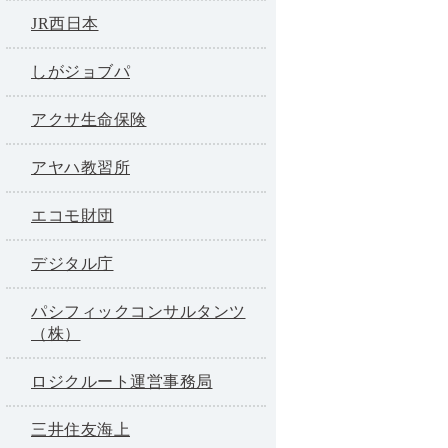
JR西日本
しがジョブパ
アクサ生命保険
アヤハ教習所
エコモ財団
デジタル庁
パシフィックコンサルタンツ
（株）
ロジクルート運営事務局
三井住友海上