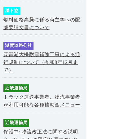
滋ト協
燃料価格高騰に係る荷主等への配
慮要請文書について
滋賀道路公社
琵琶湖大橋耐震補強工事による通
行規制について（令和8年12月ま
で）
近畿運輸局
トラック運送事業者、物流事業者
が利用可能な各種補助金メニュー
近畿運輸局
保護中: 物流改正法に関する説明