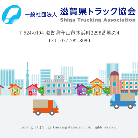
〒524-0104 滋賀県守山市木浜町2298番地の4
TEL: 077-585-8080
Copyright(C) Shiga Trucking Association All rights reserved.