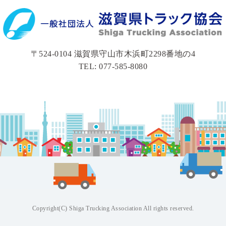
〒524-0104 滋賀県守山市木浜町2298番地の4
TEL: 077-585-8080
Copyright(C) Shiga Trucking Association All rights reserved.