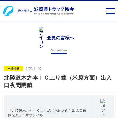
会員の皆様へ
For members
2023.11.07
交通情報
北陸道木之本ＩＣ上り線（米原方面）出入
口夜間閉鎖
「北陸道木之本ＩＣ上り線（米原方面）出入口夜
間閉鎖」PDFファイル