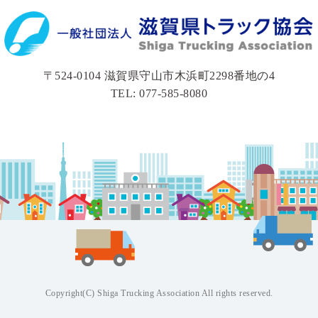
〒524-0104 滋賀県守山市木浜町2298番地の4
TEL: 077-585-8080
Copyright(C) Shiga Trucking Association All rights reserved.