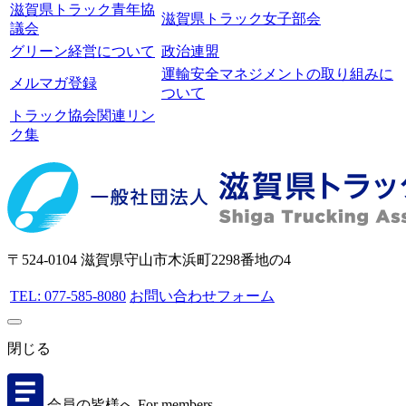
滋賀県トラック青年協
滋賀県トラック女子部会
議会
グリーン経営について
政治連盟
運輸安全マネジメントの取り組みに
メルマガ登録
ついて
トラック協会関連リン
ク集
〒524-0104 滋賀県守山市木浜町2298番地の4
TEL: 077-585-8080
お問い合わせフォーム
閉じる
会員の皆様へ
For members