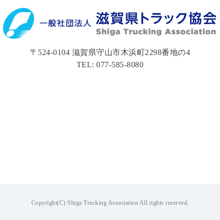
〒524-0104 滋賀県守山市木浜町2298番地の4
TEL: 077-585-8080
Copyright(C) Shiga Trucking Association All rights reserved.