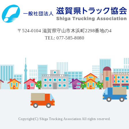
〒524-0104 滋賀県守山市木浜町2298番地の4
TEL: 077-585-8080
Copyright(C) Shiga Trucking Association All rights reserved.