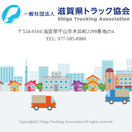
〒524-0104 滋賀県守山市木浜町2298番地の4
TEL: 077-585-8080
Copyright(C) Shiga Trucking Association All rights reserved.