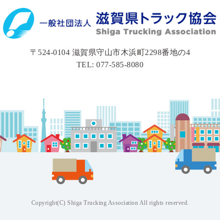
〒524-0104 滋賀県守山市木浜町2298番地の4
TEL: 077-585-8080
Copyright(C) Shiga Trucking Association All rights reserved.