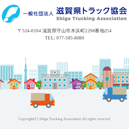
〒524-0104 滋賀県守山市木浜町2298番地の4
TEL: 077-585-8080
Copyright(C) Shiga Trucking Association All rights reserved.