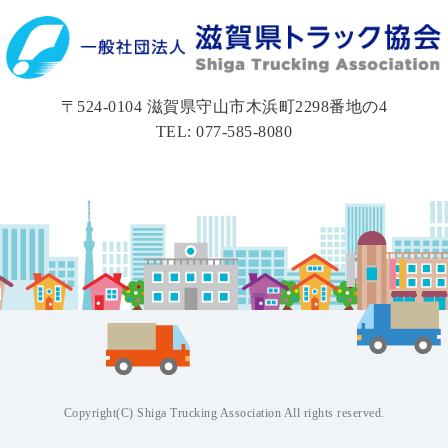
〒524-0104 滋賀県守山市木浜町2298番地の4
TEL: 077-585-8080
Copyright(C) Shiga Trucking Association All rights reserved.