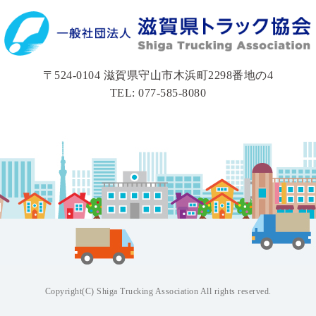
〒524-0104 滋賀県守山市木浜町2298番地の4
TEL: 077-585-8080
Copyright(C) Shiga Trucking Association All rights reserved.