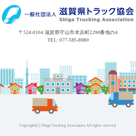
〒524-0104 滋賀県守山市木浜町2298番地の4
TEL: 077-585-8080
Copyright(C) Shiga Trucking Association All rights reserved.