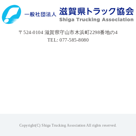
〒524-0104 滋賀県守山市木浜町2298番地の4
TEL: 077-585-8080
Copyright(C) Shiga Trucking Association All rights reserved.