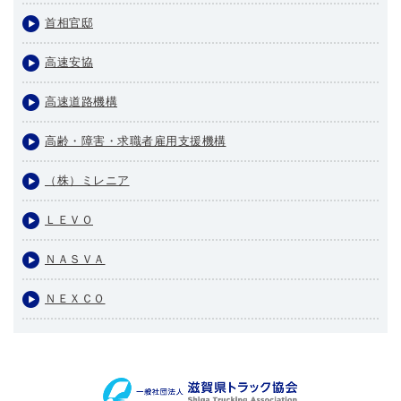
首相官邸
高速安協
高速道路機構
高齢・障害・求職者雇用支援機構
（株）ミレニア
ＬＥＶＯ
ＮＡＳＶＡ
ＮＥＸＣＯ