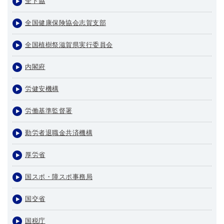
全ト協
全国健康保険協会志賀支部
全国植樹祭滋賀県実行委員会
内閣府
労健安機構
労働基準監督署
勤労者退職金共済機構
厚労省
国スポ・障スポ事務局
国交省
国税庁