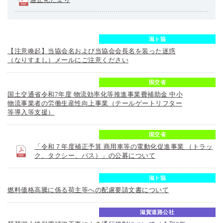
滋ト協
【注意喚起】当協会名および当協会会長名を装った迷惑
（なりすまし）メールにご注意ください
国交省
国土交通省令和7年度 物流効率化等推進事業費補助金 中小
物流事業者の労働生産性向上事業（テールゲートリフター
等導入等支援）
国交省
「令和７年度補正予算 商用車等の電動化促進事業 （トラッ
ク、タクシー、バス）」の公募について
滋ト協
燃料価格高騰に係る荷主等への配慮要請文書について
滋賀道路公社