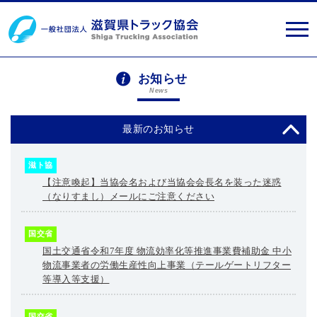
お知らせ
News
最新のお知らせ
滋ト協
【注意喚起】当協会名および当協会会長名を装った迷惑
（なりすまし）メールにご注意ください
国交省
国土交通省令和7年度 物流効率化等推進事業費補助金 中小
物流事業者の労働生産性向上事業（テールゲートリフター
等導入等支援）
国交省