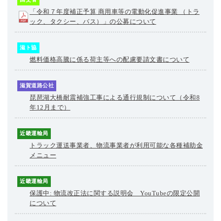
「令和７年度補正予算 商用車等の電動化促進事業 （トラ
ック、タクシー、バス）」の公募について
滋ト協
燃料価格高騰に係る荷主等への配慮要請文書について
滋賀道路公社
琵琶湖大橋耐震補強工事による通行規制について（令和8
年12月まで）
近畿運輸局
トラック運送事業者、物流事業者が利用可能な各種補助金
メニュー
近畿運輸局
保護中: 物流改正法に関する説明会 YouTubeの限定公開
について