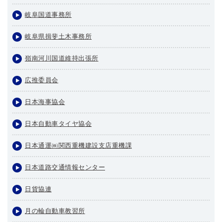
岐阜国道事務所
岐阜県揖斐土木事務所
嶺南河川国道維持出張所
広推委員会
日本海事協会
日本自動車タイヤ協会
日本通運㈱関西重機建設支店重機課
日本道路交通情報センター
日貨協連
月の輪自動車教習所