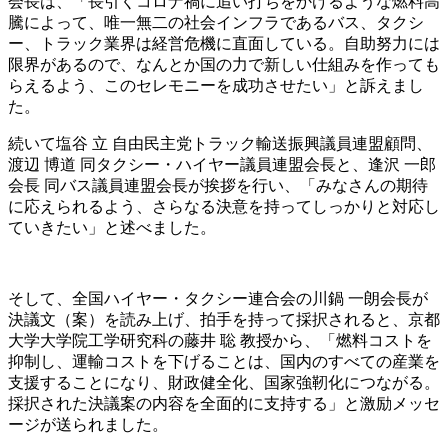
会長は、「長引くコロナ禍に追い打ちをかけるような燃料高
騰によって、唯一無二の社会インフラであるバス、タクシ
ー、トラック業界は経営危機に直面している。自助努力には
限界があるので、なんとか国の力で新しい仕組みを作っても
らえるよう、このセレモニーを成功させたい」と訴えまし
た。
続いて塩谷 立 自由民主党トラック輸送振興議員連盟顧問、
渡辺 博道 同タクシー・ハイヤー議員連盟会長と、逢沢 一郎
会長 同バス議員連盟会長が挨拶を行い、「みなさんの期待
に応えられるよう、さらなる決意を持ってしっかりと対応し
ていきたい」と述べました。
そして、全国ハイヤー・タクシー連合会の川鍋 一朗会長が
決議文（案）を読み上げ、拍手を持って採択されると、京都
大学大学院工学研究科の藤井 聡 教授から、「燃料コストを
抑制し、運輸コストを下げることは、国内のすべての産業を
支援することになり、財政健全化、国家強靭化につながる。
採択された決議案の内容を全面的に支持する」と激励メッセ
ージが送られました。